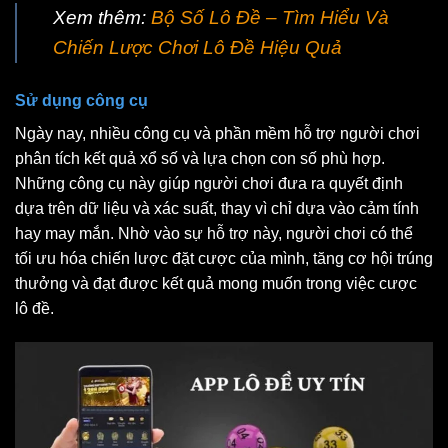
Xem thêm:
Bộ Số Lô Đề – Tìm Hiểu Và
Chiến Lược Chơi Lô Đề Hiệu Quả
Sử dụng công cụ
Ngày nay, nhiều công cụ và phần mềm hỗ trợ người chơi
phân tích kết quả xổ số và lựa chọn con số phù hợp.
Những công cụ này giúp người chơi đưa ra quyết định
dựa trên dữ liệu và xác suất, thay vì chỉ dựa vào cảm tính
hay may mắn. Nhờ vào sự hỗ trợ này, người chơi có thể
tối ưu hóa chiến lược đặt cược của mình, tăng cơ hội trúng
thưởng và đạt được kết quả mong muốn trong việc cược
lô đề.