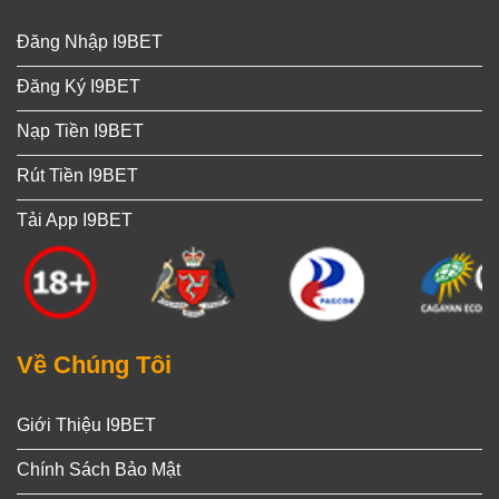
Đăng Nhập I9BET
Đăng Ký I9BET
Nạp Tiền I9BET
Rút Tiền I9BET
Tải App I9BET
Về Chúng Tôi
Giới Thiệu I9BET
Chính Sách Bảo Mật