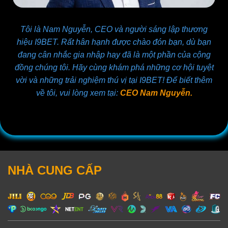
Tôi là Nam Nguyễn, CEO và người sáng lập thương
hiệu I9BET. Rất hân hạnh được chào đón bạn, dù bạn
đang cân nhắc gia nhập hay đã là một phần của cộng
đồng chúng tôi. Hãy cùng khám phá những cơ hội tuyệt
vời và những trải nghiệm thú vị tại I9BET! Để biết thêm
về tôi, vui lòng xem tại:
CEO Nam Nguyễn.
NHÀ CUNG CẤP