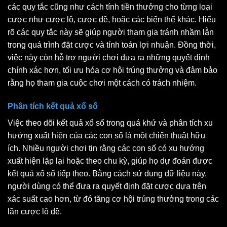
các quy tắc cũng như cách tính tiền thưởng cho từng loại
cược như cược lô, cược đề, hoặc các biến thể khác. Hiểu
rõ các quy tắc này sẽ giúp người tham gia tránh nhầm lẫn
trong quá trình đặt cược và tính toán lợi nhuận. Đồng thời,
việc này còn hỗ trợ người chơi đưa ra những quyết định
chính xác hơn, tối ưu hóa cơ hội trúng thưởng và đảm bảo
rằng họ tham gia cuộc chơi một cách có trách nhiệm.
Phân tích kết quả xổ số
Việc theo dõi kết quả xổ số trong quá khứ và phân tích xu
hướng xuất hiện của các con số là một chiến thuật hữu
ích. Nhiều người chơi tin rằng các con số có xu hướng
xuất hiện lặp lại hoặc theo chu kỳ, giúp họ dự đoán được
kết quả xổ số tiếp theo. Bằng cách sử dụng dữ liệu này,
người dùng có thể đưa ra quyết định đặt cược dựa trên
xác suất cao hơn, từ đó tăng cơ hội trúng thưởng trong các
lần
cược lô đề
.