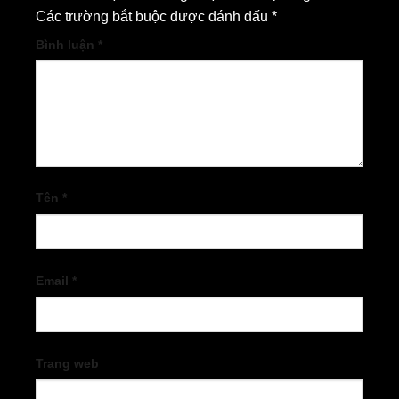
Các trường bắt buộc được đánh dấu
*
Bình luận
*
Tên
*
Email
*
Trang web