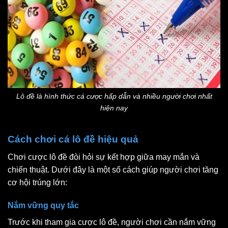
Lô đề là hình thức cá cược hấp dẫn và nhiều người chơi nhất
hiện nay
Cách chơi cá lô đề hiệu quả
Chơi
cược lô đề
đòi hỏi sự kết hợp giữa may mắn và
chiến thuật. Dưới đây là một số cách giúp người chơi tăng
cơ hội trúng lớn:
Nắm vững quy tắc
Trước khi tham gia
cược lô đề
, người chơi cần nắm vững