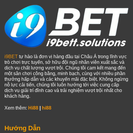
i9BET
tự hào là đơn vị hàng đầu tại Châu Á trong lĩnh vực
trò chơi trực tuyến, sở hữu đội ngũ nhân viên xuất sắc và
dịch vụ chất lượng vượt trội. Chúng tôi cam kết mang đến
một sân chơi công bằng, minh bạch, cùng với nhiều phần
thưởng hấp dẫn và các khuyến mãi đặc biệt. Không ngừng
nỗ lực cải tiến, chúng tôi luôn hướng tới việc cung cấp
dịch vụ giải trí đỉnh cao và trải nghiệm vượt trội nhất cho
khách hàng.
Xem thêm:
Hi88
|
hi88
Hướng Dẫn