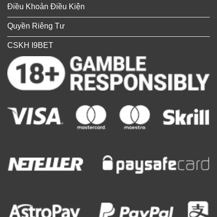
Điều Khoản Điều Kiện
Quyền Riêng Tư
CSKH I9BET