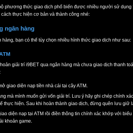
bộ phương thức giao dịch phổ biến được nhiều người sử dụng 
 cách thực hiện cơ bản và thành công nhé:
g ngân hàng
hàng, bạn có thể tùy chọn nhiều hình thức giao dịch như sau:
 ATM
hoản giải trí i9BET qua ngân hàng mà chưa giao dịch thanh toá
:
ở giao diện nạp tiền nhà cái tại cây ATM.
ng mà mình muốn gửi vốn giải trí. Lưu ý hãy ghi chép chính 
 thực hiện. Sau khi hoàn thành giao dịch, đừng quên lưu giữ l
giao diện nạp tại ATM rồi điền thông tin chính xác khớp với biể
tài khoản game.