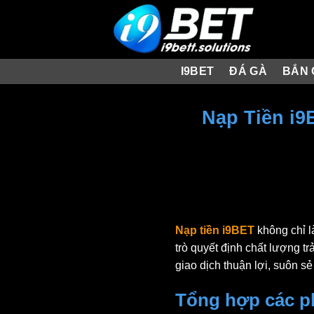
Skip
to
content
I9BET
ĐÁ GÀ
BẮN 
Nạp Tiền i
Nạp tiền i9BET
không chỉ l
trò quyết định chất lượng tr
giao dịch thuận lợi, suôn sẻ
Tổng hợp các p