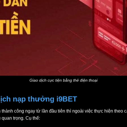
Giao dịch cực tiện bằng thẻ điện thoại
dịch nạp thưởng i9BET
n thành công ngay từ lần đầu tiên thì ngoài việc thực hiện theo
 quan trọng. Cụ thể: