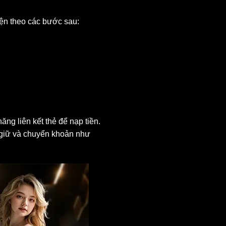
iện theo các bước sau:
ng liên kết thẻ để nạp tiền.
u giữ và chuyển khoản như