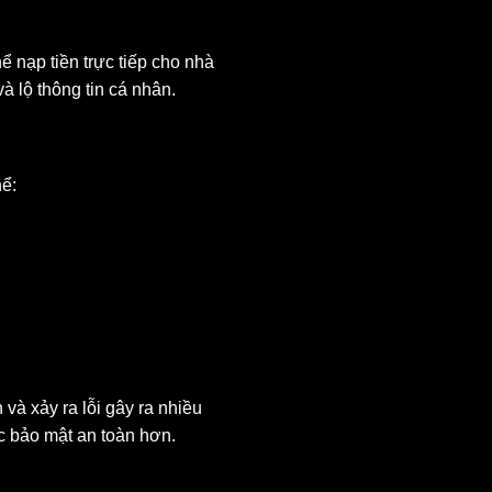
 nạp tiền trực tiếp cho nhà
à lộ thông tin cá nhân.
ể:
 và xảy ra lỗi gây ra nhiều
c bảo mật an toàn hơn.