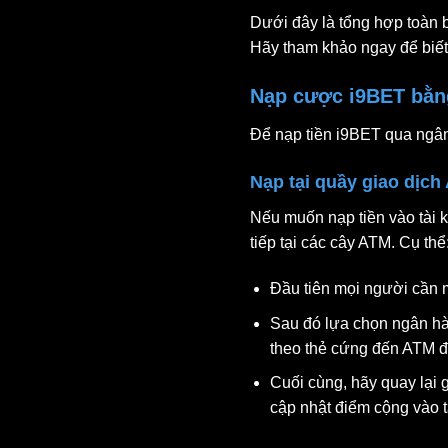
Dưới đây là tổng hợp toàn 
Hãy tham khảo ngay để biết
Nạp cược i9BET bằn
Để nạp tiền i9BET qua ngân 
Nạp tại quầy giao dịch
Nếu muốn nạp tiền vào tài k
tiếp tại các cây ATM. Cụ thể
Đầu tiên mọi người cần m
Sau đó lựa chọn ngân hà
theo thẻ cứng đến ATM để
Cuối cùng, hãy quay lại 
cập nhật điểm cộng vào 