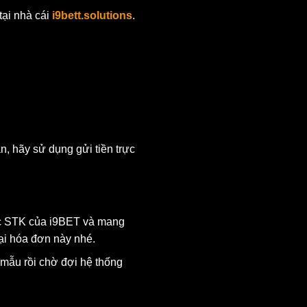
tại nhà cái
i9bett.solutions
.
n, hãy sử dụng gửi tiền trực
xác STK của i9BET và mang
ại hóa đơn này nhé.
u mẫu rồi chờ đợi hệ thống