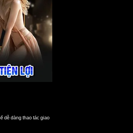
ể dễ dàng thao tác giao