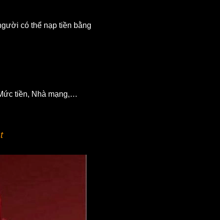
gười có thể nạp tiền bằng
 Mức tiền, Nhà mạng,…
t