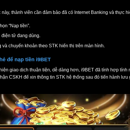
 này, thành viên cần đảm bảo đã có Internet Banking và thực h
họn “Nạp tiền”.
 điện tử đang dùng.
 và chuyển khoản theo STK hiển thị trên màn hình.
thẻ để nạp tiền i9BET
iện giao dịch thuận tiện, dễ dàng hơn, i9BET đã tính hợp tính nă
 phận CSKH để xin thông tin STK hệ thống sau đó tiến hành lư